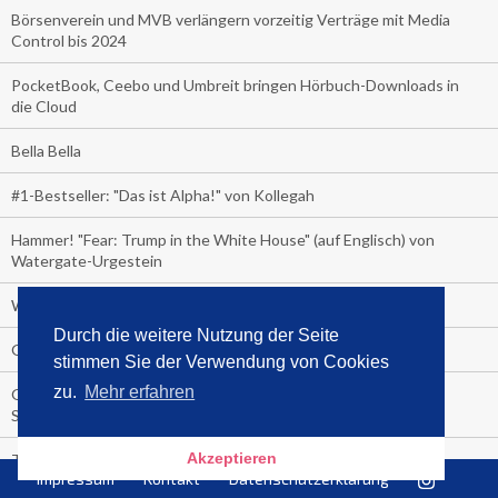
Börsenverein und MVB verlängern vorzeitig Verträge mit Media
Control bis 2024
PocketBook, Ceebo und Umbreit bringen Hörbuch-Downloads in
die Cloud
Bella Bella
#1-Bestseller: "Das ist Alpha!" von Kollegah
Hammer! "Fear: Trump in the White House" (auf Englisch) von
Watergate-Urgestein
Wie alt sind die TV-Zuschauer
Durch die weitere Nutzung der Seite
Geisterfahrer auf Überholspur
stimmen Sie der Verwendung von Cookies
zu.
Mehr erfahren
Gegen Einsamkeit: Single-Haushalte schauen täglich fast 6
Stunden TV
Akzeptieren
TV-Quote:
Impressum
Kontakt
Datenschutzerklärung