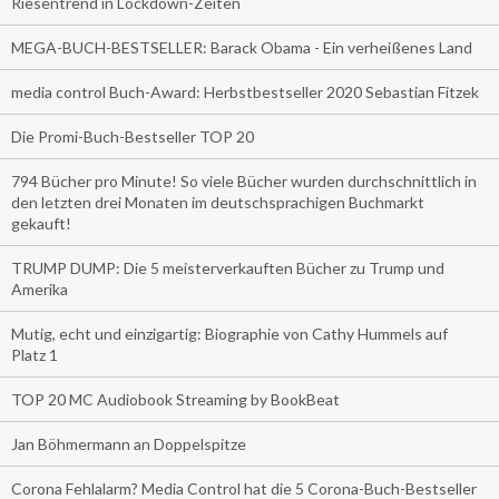
Riesentrend in Lockdown-Zeiten
MEGA-BUCH-BESTSELLER: Barack Obama - Ein verheißenes Land
media control Buch-Award: Herbstbestseller 2020 Sebastian Fitzek
Die Promi-Buch-Bestseller TOP 20
794 Bücher pro Minute! So viele Bücher wurden durchschnittlich in
den letzten drei Monaten im deutschsprachigen Buchmarkt
gekauft!
TRUMP DUMP: Die 5 meisterverkauften Bücher zu Trump und
Amerika
Mutig, echt und einzigartig: Biographie von Cathy Hummels auf
Platz 1
TOP 20 MC Audiobook Streaming by BookBeat
Jan Böhmermann an Doppelspitze
Corona Fehlalarm? Media Control hat die 5 Corona-Buch-Bestseller